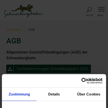
Direkt zur Hauptnavigation
Direkt zur Volltextsuche
Direkt zum Inhalt
SUCHE
MENÜ
Startseite
AGB
AGB
Allgemeinen Geschäftsbedingungen (AGB) der
Schneebergbahn
Tarifbestimmungen Schneebergbahn 2026
Tarifbestimmungen Schneebergbahn 2025
Zustimmung
Details
Über Cookies
Buchungsbedingungen für Gruppen ab 20
Personen