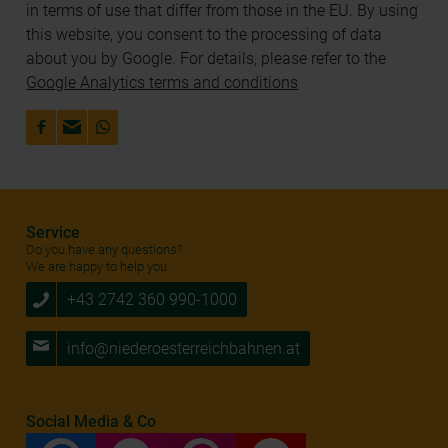
Adresse (in gekürzter Form, sodass keine eindeutige
in terms of use that differ from those in the EU. By using
Zuordnung möglich ist) sowie technische Informationen
this website, you consent to the processing of data
wie Browser, Internetanbieter, Endgerät und
about you by Google. For details, please refer to the
Bildschirmauflösung an Google bzw. Meta weiter. Weitere
Google Analytics terms and conditions
Details betreffend Cookies und einer möglichen späteren
Deaktivierung finden Sie in unserer
Datenschutzerklärung
.
Service
Do you have any questions?
We are happy to help you.
+43 2742 360 990-1000
info@niederoesterreichbahnen.at
Social Media & Co