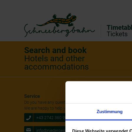
Direct to main navigation
Go directly to full text search
Go directly to contents
Timetab
Tickets
Search and book
Hotels and other
accommodations
Service
Social M
Do you have any questions?
We are happy to help you.
Zustimmung
+43 2742 360 990-1000
info@niederoesterreichbahnen.at
Diese Webseite verwendet 