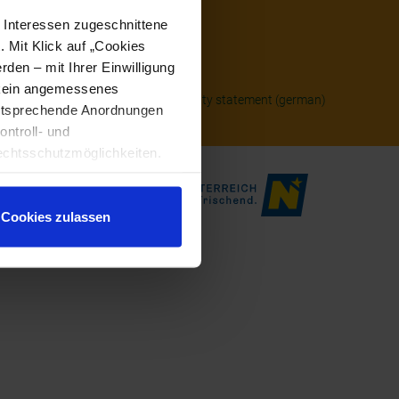
e Interessen zugeschnittene
. Mit Klick auf „Cookies
den – mit Ihrer Einwilligung
t kein angemessenes
 protection
Legal notice
Accessibility statement (german)
entsprechende Anordnungen
ontroll- und
chtsschutzmöglichkeiten.
ten gewährt. Wir leiten nur
echnische Informationen wie
tere Details betreffend
Cookies zulassen
ärung
.