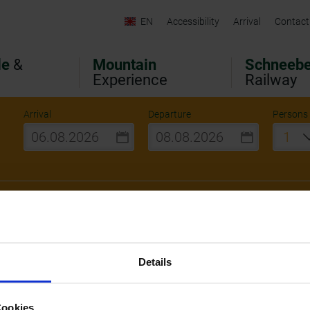
EN
Accessibility
Arrival
Contact
le
&
Mountain
Schneeb
Experience
Railway
Arrival
Departure
Persons
edia & Co
Details
Cookies