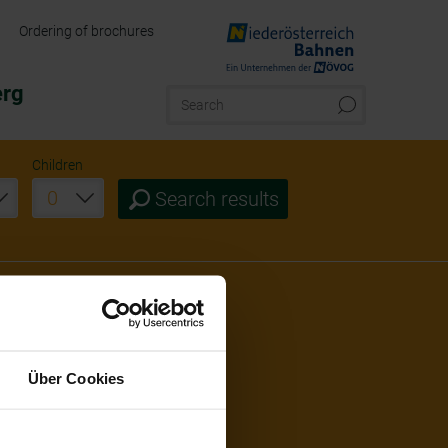
Ordering of brochures
erg
Children
Search results
Über Cookies