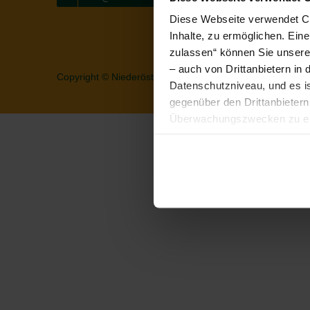
Diese Webseite verwendet Coo
Inhalte, zu ermöglichen. Ein
zulassen“ können Sie unsere 
– auch von Drittanbietern i
Copyright © Niederösterreich Bahnen GmbH
Datenschutzniveau, und es i
gegenüber den Drittanbietern 
Überwachungszwecken zu erh
Zudem werden von den USA ke
Ihre IP-Adresse (in gekürzte
Browser, Internetanbieter, E
Cookies und einer möglichen 