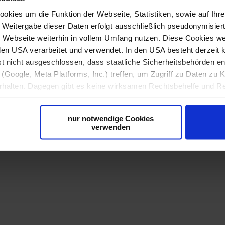
kies um die Funktion der Webseite, Statistiken, sowie auf Ihr
e Weitergabe dieser Daten erfolgt ausschließlich pseudonymisiert
Webseite weiterhin in vollem Umfang nutzen. Diese Cookies wer
n den USA verarbeitet und verwendet. In den USA besteht derzei
Data
st nicht ausgeschlossen, dass staatliche Sicherheitsbehörden 
(Google, Meta Platforms, Inc.) treffen, um Zugriff zu Daten zu K
alten. Dagegen gibt es keine wirksamen Rechtsbehelfe und Re
ine geeigneten Garantien für den Schutz personenbezogener Da
r Form, sodass keine eindeutige Zuordnung möglich ist) sowie t
nur notwendige Cookies
ndgerät und Bildschirmauflösung an Google bzw. Meta weiter. Wei
verwenden
späteren Deaktivierung finden Sie in unserer
Datenschutzerkl