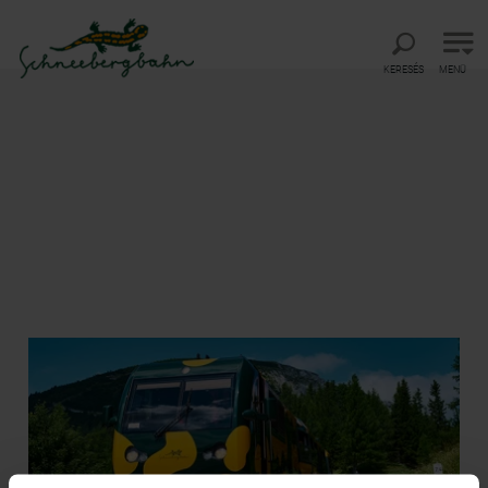
Vissza a főmenühöz
Ugrás a kereséshez
Ugrás a tartalomhoz
KERESÉS
MENÜ
Startseite
Schneebergbahn
Schneebergbahn