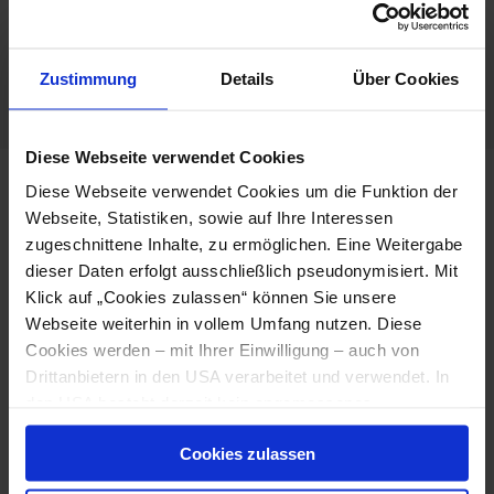
Zustimmung
Details
Über Cookies
Diese Webseite verwendet Cookies
Diese Webseite verwendet Cookies um die Funktion der
Webseite, Statistiken, sowie auf Ihre Interessen
zugeschnittene Inhalte, zu ermöglichen. Eine Weitergabe
Helyszín & utazás
dieser Daten erfolgt ausschließlich pseudonymisiert. Mit
Klick auf „Cookies zulassen“ können Sie unsere
Kapcsolat
Webseite weiterhin in vollem Umfang nutzen. Diese
Cookies werden – mit Ihrer Einwilligung – auch von
Tömegközlekedés
Drittanbietern in den USA verarbeitet und verwendet. In
Útvonalteverzés a Google Térképpel
den USA besteht derzeit kein angemessenes
Datenschutzniveau, und es ist nicht ausgeschlossen,
Térkép
Cookies zulassen
dass staatliche Sicherheitsbehörden entsprechende
Anordnungen gegenüber den Drittanbietern (Google,