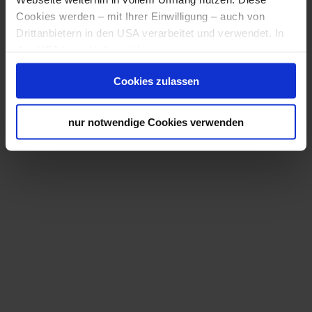
Cookies werden – mit Ihrer Einwilligung – auch von
Drittanbietern in den USA verarbeitet und verwendet. In
den USA besteht derzeit kein angemessenes
Datenschutzniveau, und es ist nicht ausgeschlossen,
Cookies zulassen
dass staatliche Sicherheitsbehörden entsprechende
Anordnungen gegenüber den Drittanbietern (Google,
Alpesi napfelkelte 2026
Meta Platforms, Inc.) treffen, um Zugriff zu Daten zu
nur notwendige Cookies verwenden
Napfelkelte Alsó-Ausztria legmagasabb hegyén
Kontroll- und Überwachungszwecken zu erhalten.
Dagegen gibt es keine wirksamen Rechtsbehelfe und
Rechtsschutzmöglichkeiten. Zudem werden von den
USA keine geeigneten Garantien für den Schutz
personenbezogener Daten gewährt. Wir leiten nur Ihre IP-
Adresse (in gekürzter Form, sodass keine eindeutige
Zuordnung möglich ist) sowie technische Informationen
wie Browser, Internetanbieter, Endgerät und
Bildschirmauflösung an Google bzw. Meta weiter. Weitere
Details betreffend Cookies und einer möglichen späteren
Deaktivierung finden Sie in unserer