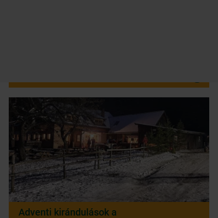
Datenschutzerklärung
.
ÚJ: Schneeberg-Rax kombinált jegy
Fedezze fel a bécsi Alpok két legmagasabb hegyét
alacsony költséggel fogaskerekűvel és
drótkötélpályával.
Adventi kirándulások a