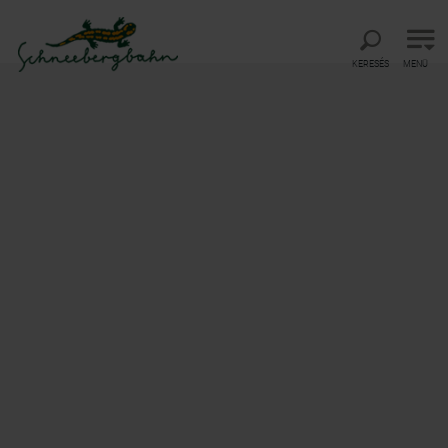
Vissza a főmenühöz
Ugrás a kereséshez
Ugrás a tartalomhoz
KERESÉS
MENÜ
A természet ritmusában
a paradicsomi látványhoz
©