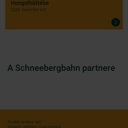
Hengsthüttébe
2024. december 6-8.
A Schneebergbahn partnere
További kérdése van?
Szívesen segítünk. (Csak angolul)