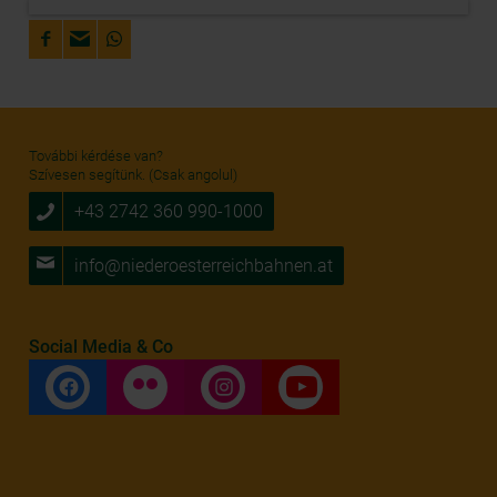
További kérdése van?
Szívesen segítünk. (Csak angolul)
+43 2742 360 990-1000
info@niederoesterreichbahnen.at
Social Media & Co