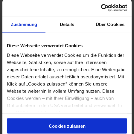
közlekednek. Ott a következő helyi vonatjáratra szálljon
át, aminek a végállomása Puchberg am Schneeberg.
Tipp:
Hétvégenként közvetlen vonatjárat közlekedik
Bécsből Puchbergbe.
Zustimmung
Details
Über Cookies
Fahrplanauskunft [menetrend tájékoztatás] ÖBB
Diese Webseite verwendet Cookies
Fahrplanauskunft [menetrend tájékoztatás] VOR
Diese Webseite verwendet Cookies um die Funktion der
Autóval történő utazás esetén
Webseite, Statistiken, sowie auf Ihre Interessen
zugeschnittene Inhalte, zu ermöglichen. Eine Weitergabe
Bécsből (90 km)
dieser Daten erfolgt ausschließlich pseudonymisiert. Mit
A2 autópálya Graz irányába
Klick auf „Cookies zulassen“ können Sie unsere
Indulás a 44 Wiener Neustadt-West-nél (Wr) Neustadt-
Webseite weiterhin in vollem Umfang nutzen. Diese
West
Cookies werden – mit Ihrer Einwilligung – auch von
Forduljon balra a B26 Puchberger Straße-ra
Drittanbietern in den USA verarbeitet und verwendet. In
A B26-on Puchberg am Schneeberg-ig
den USA besteht derzeit kein angemessenes
Puchbergben forduljon jobbra a Bahnstraße-ra,
Datenschutzniveau, und es ist nicht ausgeschlossen,
Bahnhofplatz 1
Cookies zulassen
dass staatliche Sicherheitsbehörden entsprechende
Grazból (160 km)
Anordnungen gegenüber den Drittanbietern (Google,