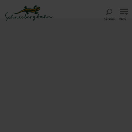
Vissza a főmenühöz
Ugrás a kereséshez
Ugrás a tartalomhoz
KERESÉS
MENÜ
Startseite
Megközelítés
Megközelítés
Megközelítés