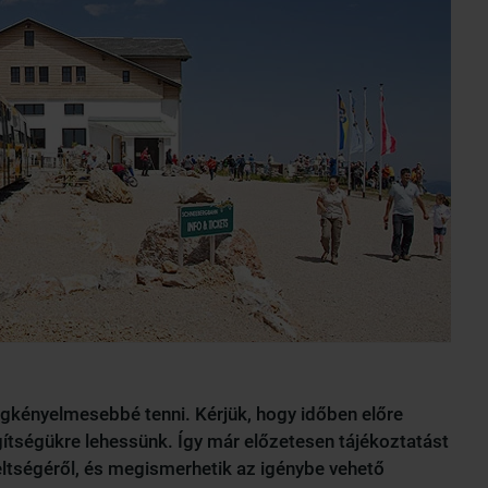
legkényelmesebbé tenni. Kérjük, hogy időben előre
gítségükre lehessünk. Így már előzetesen tájékoztatást
ltségéről, és megismerhetik az igénybe vehető