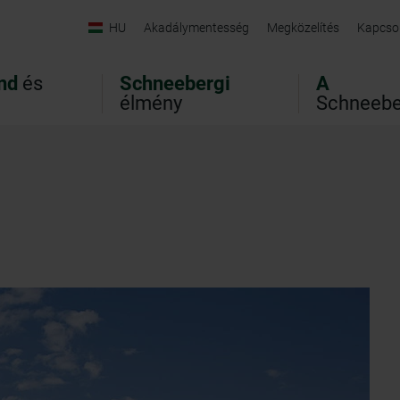
HU
Akadálymentesség
Megközelítés
Kapcso
nd
és
Schneebergi
A
élmény
Schneebe