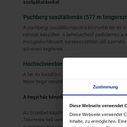
szolgáltatásokat.
Puchberg vasútállomás (577 m tengerszin
A puchbergi vasútállomáson a könnyebb be- és k
rámpák készültek. A behelyezhető padlólemez a vo
mozgáskorlátozott, kerekesszékben ülő személy s
szívesen segítenek.
Hochschneeberg hegyi vasútállomás (180
A be- és kiszállást a Hochschneeberg hegyi vasú
teljes hegyi vasútállomás akadálymentesen haszn
Zustimmung
A hegyi ház kényelmesen elérhető az ajándéküzl
Diese Webseite verwendet 
Az Erzsébet-kápolnához, a kaleidoszkóphoz és a 
Diese Webseite verwendet Coo
Tekintetbe kell venni azonban, hogy az utat durva 
Inhalte, zu ermöglichen. Ein
panorámaúton vannak emelkedők, és az út helyen