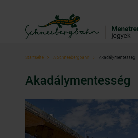
Vissza a főmenühöz
Ugrás a kereséshez
Ugrás a tartalomhoz
Menetre
jegyek
Startseite
A Schneebergbahn
Akadálymentesség
Akadálymentesség