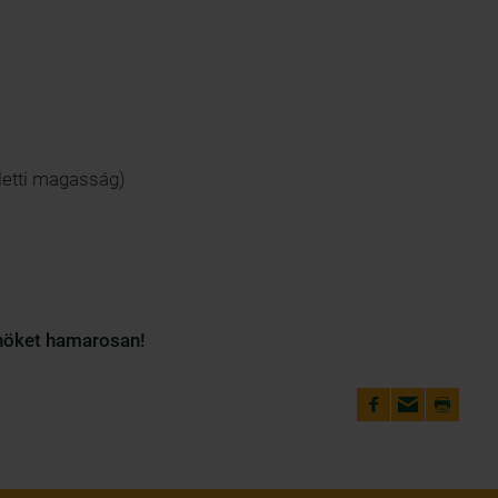
letti magasság)
nöket hamarosan!