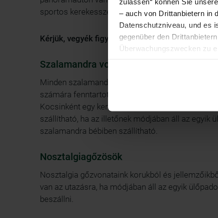
zulassen“ können Sie unsere 
sportos kerekesszékesek számára elérhető. Az út 
– auch von Drittanbietern i
Datenschutzniveau, und es i
gegenüber den Drittanbietern 
Kérjük, vegyék figyelembe azt is, hogy az utak c
Überwachungszwecken zu erh
Zudem werden von den USA ke
Szalamandra vonatok
Ihre IP-Adresse (in gekürzte
Minden szalamandra vonatban van egy rámpával és
Browser, Internetanbieter, E
számára fenntartott hely, vészhívó, valamint meg
Cookies und einer möglichen 
Kocsinként egy kerekesszék számára van hely. T
szállítható, ha az illetőnek módjában áll az egyik 
szalamandra bébiben szállítható.
Nosztalgiagőzösök
Nosztalgia gőzvonataink korukból és jellemzőik
van az utazásra, ha módjában áll az egyik ülőpado
beszállni.