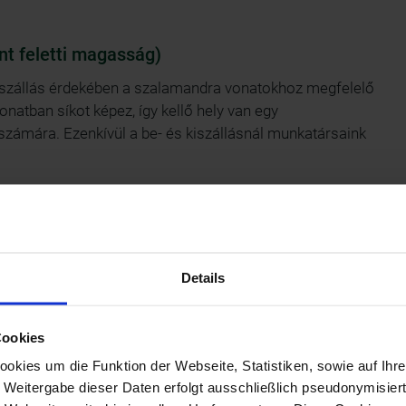
t feletti magasság)
iszállás érdekében a szalamandra vonatokhoz megfelelő
natban síkot képez, így kellő hely van egy
zámára. Ezenkívül a be- és kiszállásnál munkatársaink
0 m tengerszint feletti magasság)
tállomáson is rámpák és munkatársaink könnyítik meg. A
álható.
Details
eten átvezető rámpán.
Cookies
legmagasabban fekvő „VOKA” galériához vezető út sík.
kies um die Funktion der Webseite, Statistiken, sowie auf Ihr
szemű kavics borítja. A „Paradicsomi látvány”
e Weitergabe dieser Daten erfolgt ausschließlich pseudonymisiert
ként durva kavicsos. A Fischerhütte csak nagyon