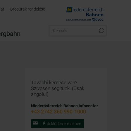
lat
Brosúrák rendelése
rgbahn
További kérdése van?
Szívesen segítünk. (Csak
angolul)
Niederösterreich Bahnen Infocenter
+43 2742 360 990-1000
Érdeklődés e-mailben