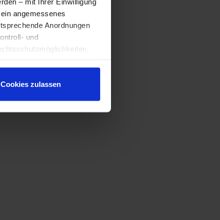
den – mit Ihrer Einwilligung
t kein angemessenes
entsprechende Anordnungen
ontroll- und
chtsschutzmöglichkeiten.
ten gewährt. Wir leiten nur
echnische Informationen wie
tere Details betreffend
Cookies zulassen
ärung
.