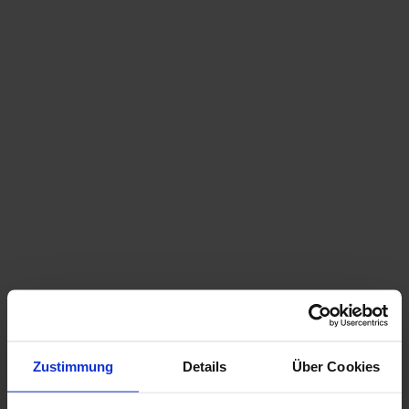
Beschreibung
Die Haltestelle Baumgartner befindet sich direkt an der
Schneebergbahn umgeben von dichten Nadelwäldern.
Hier gibt es die köstlichen Schneebergbuchteln, gefüllt
mit Powidl- und Marillenmarmelade. Der Wanderer
genießt hier kulinarische und saisonale Spezialitäten,
sowie einen traumhaften Fernblick von der großen
sonnigen Terrasse. Die Schutzhütte ist der ideale Platz
für Feiern jeglicher Art.
Unsere Öffnungszeiten findest
Zustimmung
Details
Über Cookies
unter:
https://schutzhuette-baumgartner.jimdosite.com/