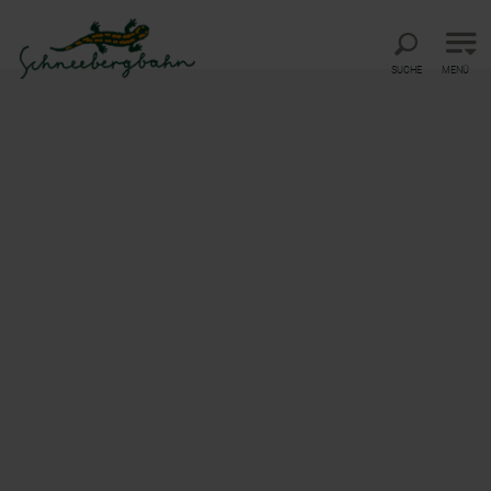
Direkt zur Hauptnavigation
Direkt zur Volltextsuche
Direkt zum Inhalt
SUCHE
MENÜ
Startseite
Schutzhütte Haltestelle Baumgartner
Schutzhütte Haltestelle
Baumgartner