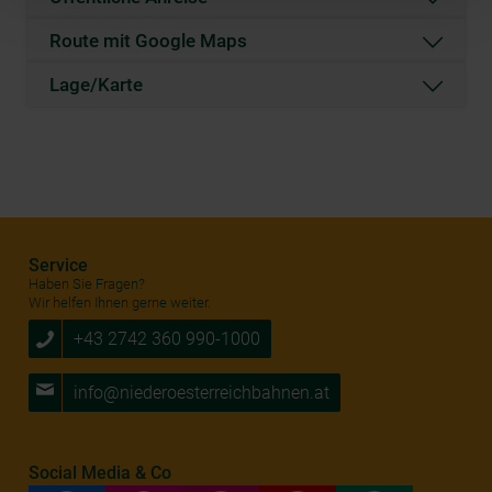
personenbezogener Daten gewährt. Wir leiten nur Ihre IP-
Route mit Google Maps
Adresse (in gekürzter Form, sodass keine eindeutige
Zuordnung möglich ist) sowie technische Informationen
Lage/Karte
wie Browser, Internetanbieter, Endgerät und
Bildschirmauflösung an Google bzw. Meta weiter. Weitere
Details betreffend Cookies und einer möglichen späteren
Deaktivierung finden Sie in unserer
Datenschutzerklärung
.
Service
Haben Sie Fragen?
Wir helfen Ihnen gerne weiter.
+43 2742 360 990-1000
info@niederoesterreichbahnen.at
Social Media & Co