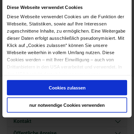
Übernachtung (Betten / Lagerplätze)
: 0
Diese Webseite verwendet Cookies
H I N W E I S
Diese Webseite verwendet Cookies um die Funktion der
Die untenstehende Karte dient nur zur Orientierung.
Webseite, Statistiken, sowie auf Ihre Interessen
Eine direkte Zufahrt mit dem Auto ist nicht möglich.
zugeschnittene Inhalte, zu ermöglichen. Eine Weitergabe
Nutzen Sie Wanderkarten oder die Schneebergbahn
dieser Daten erfolgt ausschließlich pseudonymisiert. Mit
für Ihren Aufstieg zur Hütte.
Klick auf „Cookies zulassen“ können Sie unsere
Webseite weiterhin in vollem Umfang nutzen. Diese
Cookies werden – mit Ihrer Einwilligung – auch von
Drittanbietern in den USA verarbeitet und verwendet. In
den USA besteht derzeit kein angemessenes
Datenschutzniveau, und es ist nicht ausgeschlossen,
Cookies zulassen
dass staatliche Sicherheitsbehörden entsprechende
Anordnungen gegenüber den Drittanbietern (Google,
Meta Platforms, Inc.) treffen, um Zugriff zu Daten zu
Standort & Anreise
nur notwendige Cookies verwenden
Kontroll- und Überwachungszwecken zu erhalten.
Dagegen gibt es keine wirksamen Rechtsbehelfe und
Kontakt
Rechtsschutzmöglichkeiten. Zudem werden von den
USA keine geeigneten Garantien für den Schutz
Öffentliche Anreise