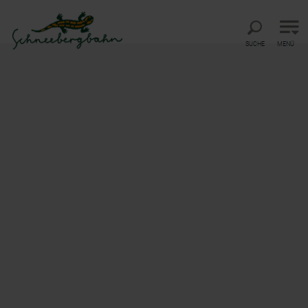
Direkt zur Hauptnavigation
Direkt zur Volltextsuche
Direkt zum Inhalt
SUCHE
MENÜ
Startseite
Service
Prospekte
Prospekte
Ergebnisse filtern