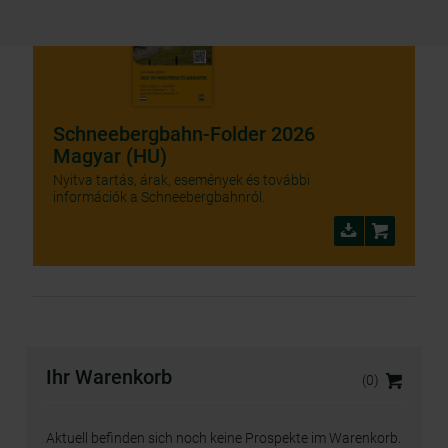
Schneebergbahn-Folder 2026
Magyar (HU)
Nyitva tartás, árak, események és további
információk a Schneebergbahnról.
Ihr Warenkorb
(0)
Ihre Prospekte
Aktuell befinden sich noch keine Prospekte im Warenkorb.