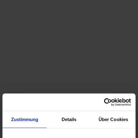
Flyer Alpine Sunrise 2026
Den atemberaubenden Sonnenaufgang am
höchsten Berg Niederösterreichs erleben.
Zustimmung
Details
Über Cookies
Flyer Schneeberg-Rax-