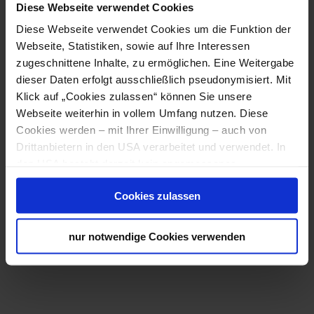
Diese Webseite verwendet Cookies
Kombiticket 2026
Günstig per Zahnrad- und Seilbahn die beiden
Diese Webseite verwendet Cookies um die Funktion der
höchsten Berge der Wiener Alpen entdecken.
Webseite, Statistiken, sowie auf Ihre Interessen
zugeschnittene Inhalte, zu ermöglichen. Eine Weitergabe
dieser Daten erfolgt ausschließlich pseudonymisiert. Mit
Klick auf „Cookies zulassen“ können Sie unsere
Webseite weiterhin in vollem Umfang nutzen. Diese
Cookies werden – mit Ihrer Einwilligung – auch von
Drittanbietern in den USA verarbeitet und verwendet. In
den USA besteht derzeit kein angemessenes
Datenschutzniveau, und es ist nicht ausgeschlossen,
Cookies zulassen
dass staatliche Sicherheitsbehörden entsprechende
Anordnungen gegenüber den Drittanbietern (Google,
Meta Platforms, Inc.) treffen, um Zugriff zu Daten zu
nur notwendige Cookies verwenden
Flyer Goldener Herbst 2026
Kontroll- und Überwachungszwecken zu erhalten.
Idyllische Herbststimmung bei der Hengsthütte
Dagegen gibt es keine wirksamen Rechtsbehelfe und
oder der Station Baumgartner genießen.
Rechtsschutzmöglichkeiten. Zudem werden von den
USA keine geeigneten Garantien für den Schutz