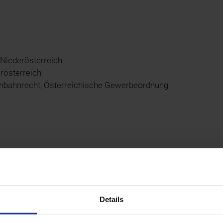
Niederösterreich
rösterreich
senbahnrecht, Österreichische Gewerbeordnung
 und zur Agentur für Passagier- und Fahrgastrechte
Details
echtlichen Streitigkeiten hat die EU eine Online-