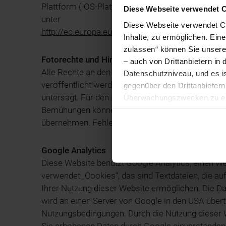
Plattform ("OS-Plattform") eingerichtet, an die Si
Diese Webseite verwendet 
unter
Diese Webseite verwendet Coo
http://ec.europa.eu/odr/
Inhalte, zu ermöglichen. Ein
zulassen“ können Sie unsere 
Fotorechte und Hinweis zu externen Links
– auch von Drittanbietern i
Alle Rechte an den Fotos, die auf den Seiten d
Datenschutzniveau, und es i
veröffentlicht werden, liegen bei den jeweiligen B
gegenüber den Drittanbietern 
untersagt. Für den Inhalt von verlinkten externen
Überwachungszwecken zu erh
Bemühungen können wir keine Gewähr für die Aktual
Zudem werden von den USA ke
Ihre IP-Adresse (in gekürzte
übernehmen. Fehler und Irrtümer werden wir nac
Browser, Internetanbieter, E
Cookies und einer möglichen 
Google Analytics
Diese Website benutzt Google Analytics, einen W
verwendet „Cookies“, das sind Textdateien, die 
Ihrer Nutzung dieser Website ermöglichen. Die Da
wird an einen Server von Google in den USA über
Nutzungsbedingungen. Durch die Nutzung dieser We