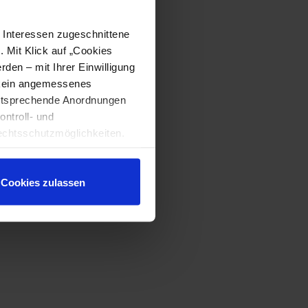
e Interessen zugeschnittene
. Mit Klick auf „Cookies
den – mit Ihrer Einwilligung
t kein angemessenes
entsprechende Anordnungen
ontroll- und
chtsschutzmöglichkeiten.
ten gewährt. Wir leiten nur
echnische Informationen wie
tere Details betreffend
Cookies zulassen
ärung
.