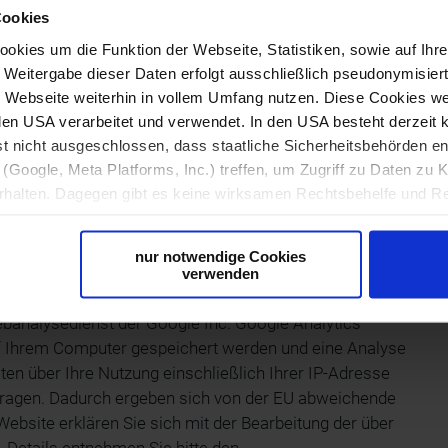
e sich bei Bedarf wenden können. Die Plattform finden Sie
Cookies
kies um die Funktion der Webseite, Statistiken, sowie auf Ihr
e Weitergabe dieser Daten erfolgt ausschließlich pseudonymisiert
Webseite weiterhin in vollem Umfang nutzen. Diese Cookies wer
n den USA verarbeitet und verwendet. In den USA besteht derzei
er NÖVOG bzw. Niederösterreich Bahnen GmbH
st nicht ausgeschlossen, dass staatliche Sicherheitsbehörden 
ildautoren. Jegliche nichtautorisierte Verwendung ist
(Google, Meta Platforms, Inc.) treffen, um Zugriff zu Daten zu K
 Seiten übernehmen wir keinerlei Gewähr. Trotz unserer
alten. Dagegen gibt es keine wirksamen Rechtsbehelfe und Re
ität und Richtigkeit auf unseren oder Seiten Dritter
ine geeigneten Garantien für den Schutz personenbezogener Da
r Form, sodass keine eindeutige Zuordnung möglich ist) sowie t
h Bekanntwerden umgehend berichtigen.
nur notwendige Cookies
ndgerät und Bildschirmauflösung an Google bzw. Meta weiter. Wei
verwenden
späteren Deaktivierung finden Sie in unserer
Datenschutzerkl
ebanalysedienst der Google Inc. Google Analytics
auf Ihrem Computer gespeichert werden und eine Analyse
ten über Ihre Nutzung einschließlich Ihrer IP-Adresse
tragen. Dadurch ergeben sich von der EU abweichende
bsite erklären Sie sich mit der Bearbeitung der über