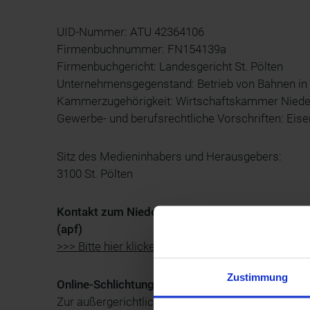
UID-Nummer: ATU 42364106
Firmenbuchnummer: FN154139a
Firmenbuchgericht: Landesgericht St. Pölten
Unternehmensgegenstand: Betrieb von Bahnen in 
Kammerzugehörigkeit: Wirtschaftskammer Niede
Gewerbe- und berufsrechtliche Vorschriften: Ei
Sitz des Medieninhabers und Herausgebers:
3100 St. Pölten
Kontakt zum Niederösterreich Bahnen Infocenter
(apf)
>>> Bitte hier klicken <<<
Zustimmung
Online-Schlichtungsplattform
Zur außergerichtlichen Beilegung von verbraucherr